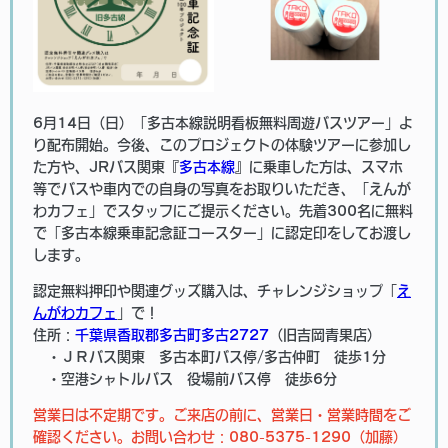
6月14日（日）「多古本線説明看板無料周遊バスツアー」よ
り配布開始。今後、このプロジェクトの体験ツアーに参加し
た方や、JRバス関東『
多古本線
』に乗車した方は、スマホ
等でバスや車内での自身の写真をお取りいただき、「えんが
わカフェ」でスタッフにご提示ください。先着300名に無料
で「多古本線乗車記念証コースター」に認定印をしてお渡し
します。
認定無料押印や関連グッズ購入は、チャレンジショップ「
え
んがわカフェ
」で！
住所：
千葉県香取郡多古町多古2727
（旧吉岡青果店）
・ＪＲバス関東 多古本町バス停/多古仲町 徒歩1分
・空港シャトルバス 役場前バス停 徒歩6分
営業日は不定期です。ご来店の前に、営業日・営業時間をご
確認ください。お問い合わせ：080-5375-1290（加藤）