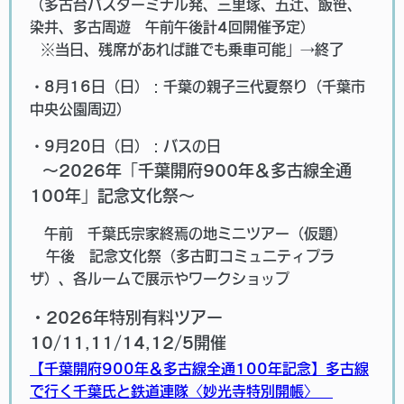
（多古台バスターミナル発、三里塚、五辻、飯笹、
染井、多古周遊 午前午後計4回開催予定）
※当日、残席があれば誰でも乗車可能」→終了
・8月16日（日）：千葉の親子三代夏祭り（千葉市
中央公園周辺）
・9月20日（日）：バスの日
～2026年「千葉開府900年＆多古線全通
100年」記念文化祭～
午前 千葉氏宗家終焉の地ミニツアー（仮題）
午後 記念文化祭（多古町コミュニティプラ
ザ）、各ルームで展示やワークショップ
・2026年特別有料ツアー
10/11,11/14,12/5開催
【千葉開府900年＆多古線全通100年記念】
多古線
で行く千葉氏と鉄道連隊〈妙光寺特別開帳〉