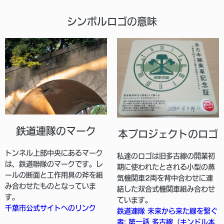
シンボルロゴの意味
鉄道連隊のマーク
本プロジェクトのロゴ
トンネル上部中央にあるマーク
私達のロゴは旧多古線の開業初
は、鉄道聯隊のマークです。レ
期に使われたとされる小型の蒸
ールの断面と工作用具の斧を組
気機関車2両を背中合わせに連
み合わせたものとなっていま
結した双合式機関車組み合わせ
す。
ています。
千葉市公式サイトへのリンク
鉄道連隊 未来から来た線を繋ぐ
者: 第一話 多古線（キンドル本