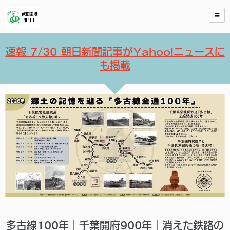
速報 7/30 朝日新聞記事がYahoo!ニュースに
も掲載
多古線100年｜千葉開府900年｜消えた鉄路の